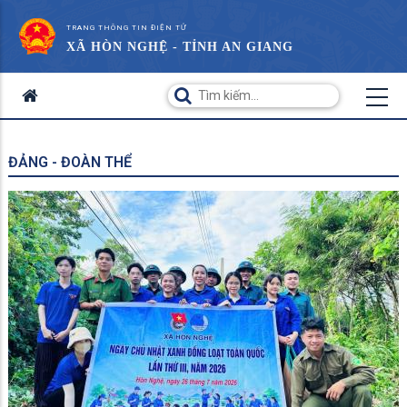
TRANG THÔNG TIN ĐIỆN TỬ
XÃ HÒN NGHỆ - TỈNH AN GIANG
ĐẢNG - ĐOÀN THỂ