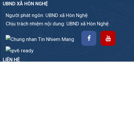
UBND XÃ HÒN NGHỆ
Người phát ngôn: UBND xã Hòn Nghệ
Chịu trách nhiệm nội dung: UBND xã Hòn Nghệ
LIÊN HỆ
Góp ý
|
Sơ đồ website
|
RSS
An Giang.
02963.
- Fax:
@angiang.gov.vn
© Copyright Trang thông tin điện tử xã Hòn Nghệ. All
Rights Reserved.