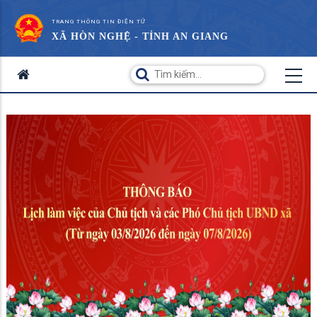
TRANG THÔNG TIN ĐIỆN TỬ
XÃ HÒN NGHỆ - TỈNH AN GIANG