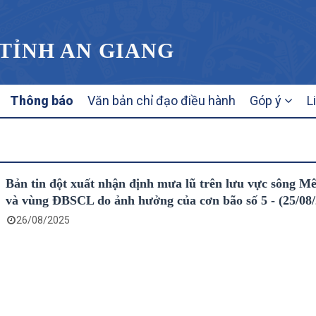
 TỈNH AN GIANG
Thông báo
Văn bản chỉ đạo điều hành
Góp ý
L
Bản tin đột xuất nhận định mưa lũ trên lưu vực sông 
và vùng ĐBSCL do ảnh hưởng của cơn bão số 5 - (25/08
26/08/2025