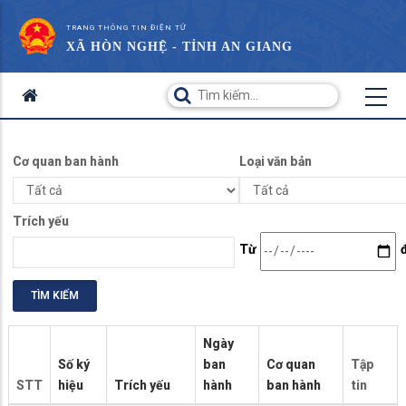
TRANG THÔNG TIN ĐIỆN TỬ
XÃ HÒN NGHỆ - TỈNH AN GIANG
Cơ quan ban hành
Loại văn bản
Trích yếu
Date
Từ
Ngày
Số ký
ban
Cơ quan
Tập
STT
hiệu
Trích yếu
hành
ban hành
tin