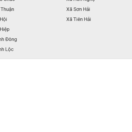
 Thuận
Xã Sơn Hải
 Hội
Xã Tiên Hải
 Hiệp
nh Đông
nh Lộc