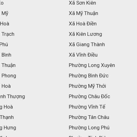
Eo
Xã Sơn Kiên
h Mỹ
Xã Mỹ Thuận
 Hoà
Xã Hoà Điền
 Trạch
Xã Kiên Lương
 Phú
Xã Giang Thành
 Bình
Xã Vĩnh Điều
h Thuận
Phường Long Xuyên
h Phong
Phường Bình Đức
h Hoà
Phường Mỹ Thới
inh Thượng
Phường Châu Đốc
g Hoà
Phường Vĩnh Tế
 Thạnh
Phường Tân Châu
g Hưng
Phường Long Phú