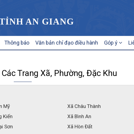
 TỈNH AN GIANG
Thông báo
Văn bản chỉ đạo điều hành
Góp ý
Li
 Các Trang Xã, Phường, Đặc Khu
n Mỹ
Xã Châu Thành
g Kiến
Xã Bình An
ại Sơn
Xã Hòn Đất