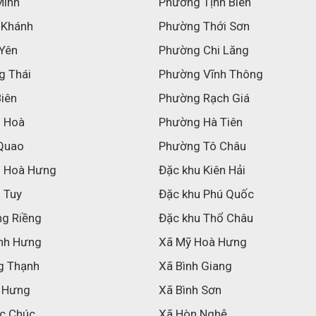
Minh
Phường Tịnh Biên
 Khánh
Phường Thới Sơn
 Yên
Phường Chi Lăng
g Thái
Phường Vĩnh Thông
Biên
Phường Rạch Giá
h Hoà
Phường Hà Tiên
Quao
Phường Tô Châu
h Hoà Hưng
Đặc khu Kiên Hải
 Tuy
Đặc khu Phú Quốc
ng Riềng
Đặc khu Thổ Châu
nh Hưng
Xã Mỹ Hoà Hưng
g Thạnh
Xã Bình Giang
 Hưng
Xã Bình Sơn
c Chúc
Xã Hòn Nghệ