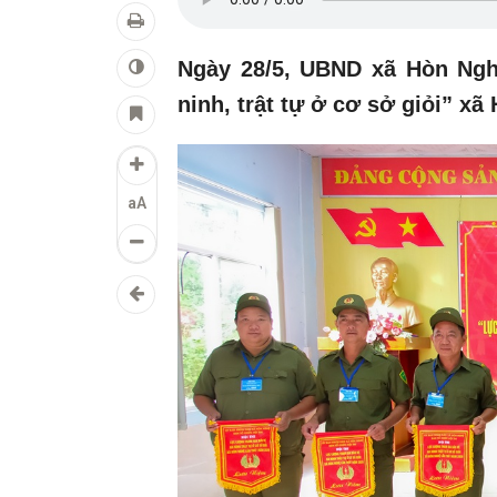
Ngày 28/5, UBND xã Hòn Ngh
ninh, trật tự ở cơ sở giỏi” xã
aA