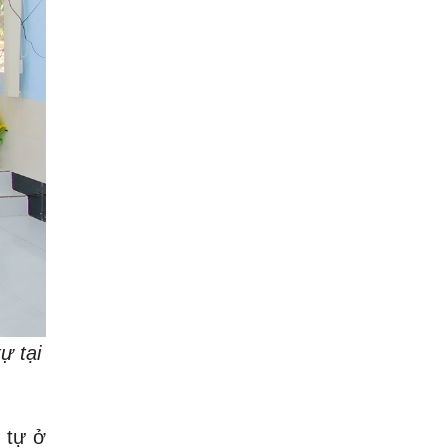
ự tại
 tự ở