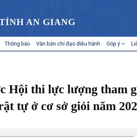
 TỈNH AN GIANG
Thông báo
Văn bản chỉ đạo điều hành
Góp ý
Li
 Hội thi lực lượng tham g
rật tự ở cơ sở giỏi năm 20