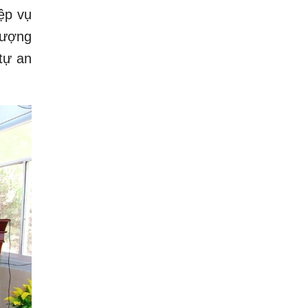
ệp vụ
lượng
tự an