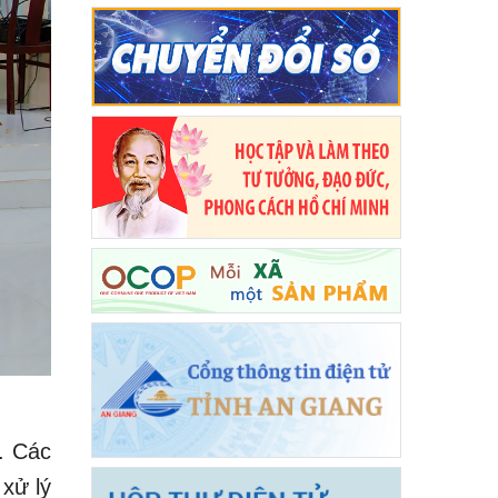
ã. Các
 xử lý