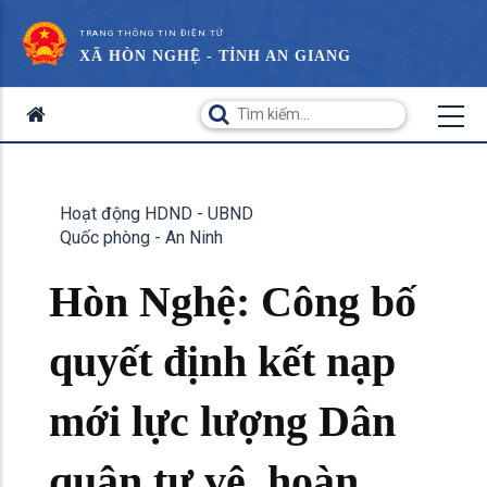
TRANG THÔNG TIN ĐIỆN TỬ
XÃ HÒN NGHỆ - TỈNH AN GIANG
Hoạt động HDND - UBND
Quốc phòng - An Ninh
Hòn Nghệ: Công bố
quyết định kết nạp
mới lực lượng Dân
quân tự vệ, hoàn