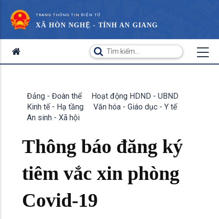
TRANG THÔNG TIN ĐIỆN TỬ
XÃ HÒN NGHỆ - TỈNH AN GIANG
Đảng - Đoàn thể
Hoạt động HDND - UBND
Kinh tế - Hạ tầng
Văn hóa - Giáo dục - Y tế
An sinh - Xã hội
Thông báo đăng ký
tiêm vắc xin phòng
Covid-19