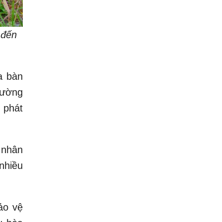
 đến
a bàn
hường
 phát
 nhân
nhiều
ảo vệ