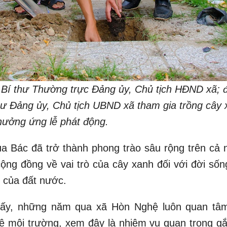
 Bí thư Thường trực Đảng ủy, Chủ tịch HĐND xã; 
ư Đảng ủy, Chủ tịch UBND xã tham gia trồng cây 
hưởng ứng lễ phát động.
ủa Bác đã trở thành phong trào sâu rộng trên cả 
ng đồng về vai trò của cây xanh đối với đời sốn
g của đất nước.
p ấy, những năm qua xã Hòn Nghệ luôn quan tâ
ệ môi trường, xem đây là nhiệm vụ quan trọng gắ