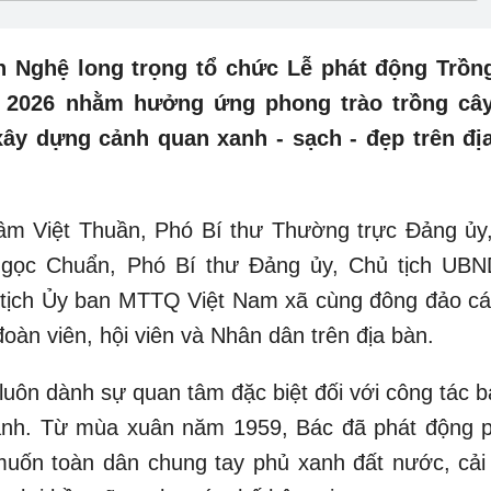
 Nghệ long trọng tổ chức Lễ phát động Trồn
 2026 nhằm hưởng ứng phong trào trồng câ
xây dựng cảnh quan xanh - sạch - đẹp trên đị
âm Việt Thuần, Phó Bí thư Thường trực Đảng ủy
Ngọc Chuẩn, Phó Bí thư Đảng ủy, Chủ tịch UBN
 tịch Ủy ban MTTQ Việt Nam xã cùng đông đảo cá
oàn viên, hội viên và Nhân dân trên địa bàn.
 luôn dành sự quan tâm đặc biệt đối với công tác 
xanh. Từ mùa xuân năm 1959, Bác đã phát động 
muốn toàn dân chung tay phủ xanh đất nước, cải 