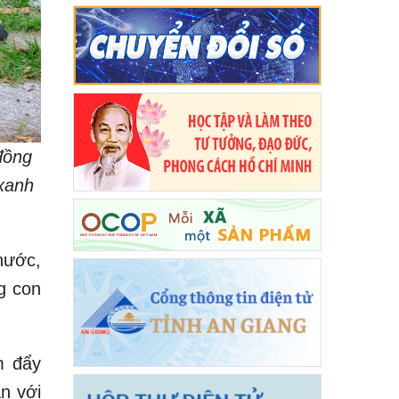
đồng
xanh
nước,
g con
m đẩy
n với