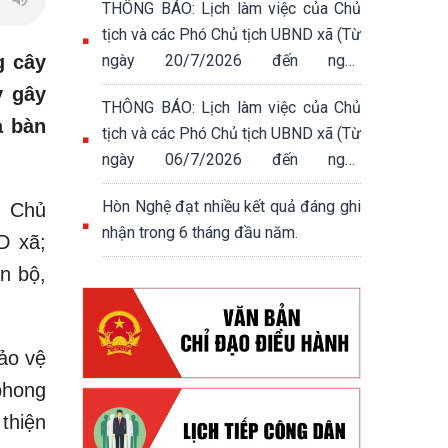
THÔNG BÁO: Lịch làm việc của Chủ
tịch và các Phó Chủ tịch UBND xã (Từ
g cây
ngày 20/7/2026 đến ngày
24/7/2026)
y gây
THÔNG BÁO: Lịch làm việc của Chủ
a bàn
tịch và các Phó Chủ tịch UBND xã (Từ
ngày 06/7/2026 đến ngày
10/7/2026)
Hòn Nghệ đạt nhiều kết quả đáng ghi
, Chủ
nhận trong 6 tháng đầu năm.
D xã;
n bộ,
bảo vệ
phong
thiện