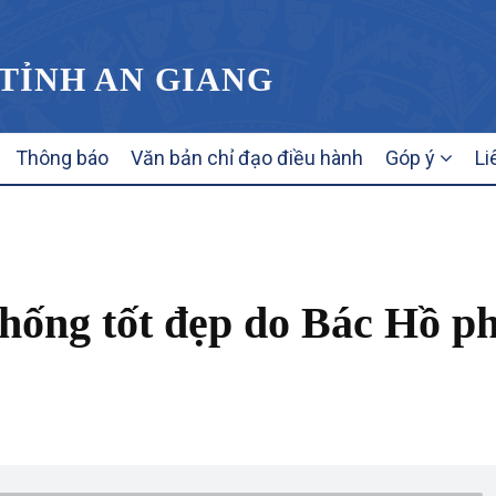
 TỈNH AN GIANG
Thông báo
Văn bản chỉ đạo điều hành
Góp ý
Li
thống tốt đẹp do Bác Hồ p