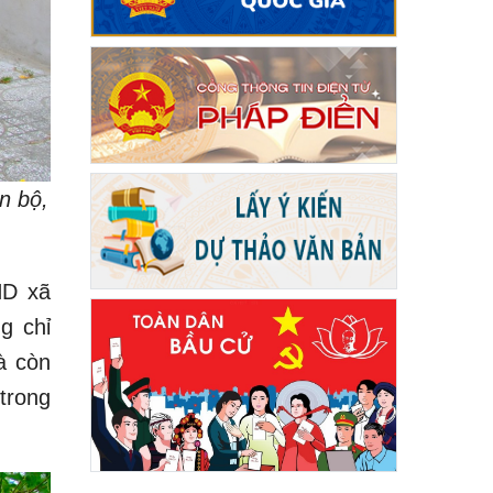
n bộ,
ND xã
g chỉ
à còn
trong